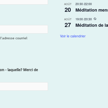
20:30
/
22:00
r
AOÛT
20
r
Méditation men
i
n
R
19:00
/
20:30
AOÛT
g
27
e
Méditation de l
c
u
r
Voir le calendrier
l’adresse courriel
r
i
n
g
on - laquelle? Merci de