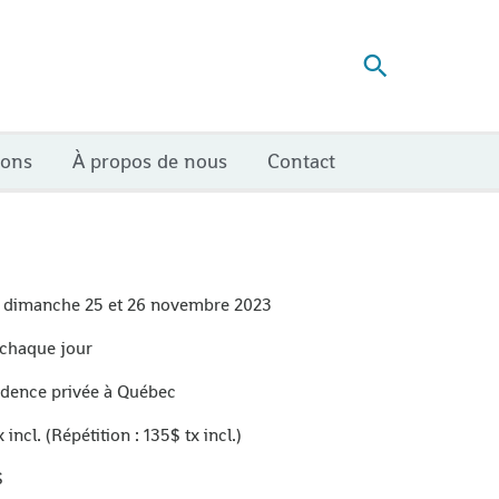
Recherch
ions
À propos de nous
Contact
 dimanche 25 et 26 novembre 2023
 chaque jour
sidence privée à Québec
 incl. (Répétition : 135$ tx incl.)
$