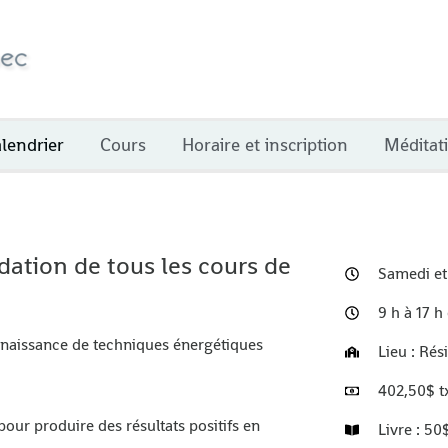
lendrier
Cours
Horaire et inscription
Méditat
ndation de tous les cours de
Samedi et
9 h à 17 h
nnaissance de techniques énergétiques
Lieu : Ré
402,50$ tx
our produire des résultats positifs en
Livre : 50