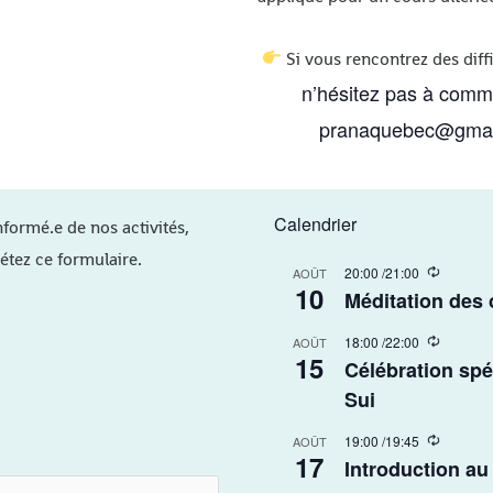
Si vous rencontrez des diffi
n’hésitez pas à comm
pranaquebec@gmai
Calendrier
nformé.e de nos activités,
étez ce formulaire.
R
20:00
/
21:00
AOÛT
10
e
Méditation des
c
u
R
18:00
/
22:00
r
AOÛT
15
e
r
Célébration spé
c
i
u
Sui​
n
r
g
r
R
19:00
/
19:45
AOÛT
i
17
e
Introduction au
n
c
g
u