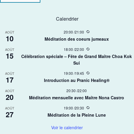
Calendrier
R
20:00
/
21:00
AOÛT
10
e
Méditation des coeurs jumeaux
c
u
R
18:00
/
22:00
AOÛT
r
15
e
r
Célébration spéciale – Fête de Grand Maître Choa Kok
c
i
Sui​
u
n
r
g
r
R
19:00
/
19:45
AOÛT
17
i
e
Introduction au Pranic Healing®
n
c
g
u
20:30
/
22:00
AOÛT
r
20
r
Méditation mensuelle avec Maître Nona Castro
i
n
R
19:00
/
20:30
AOÛT
g
27
e
Méditation de la Pleine Lune
c
u
r
Voir le calendrier
r