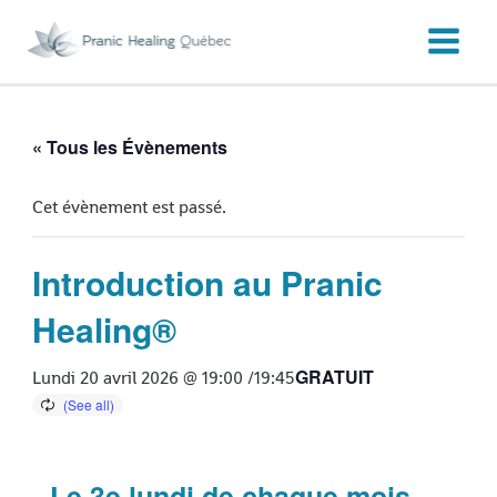
Aller
au
contenu
« Tous les Évènements
Cet évènement est passé.
Introduction au Pranic
Healing®
GRATUIT
Lundi 20 avril 2026 @ 19:00
/
19:45
Le 3e lundi de chaque mois –