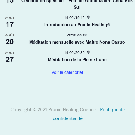
Célébration spéciale – Fête de Grand Maître Choa Kok
c
i
Sui​
u
n
r
g
r
R
19:00
/
19:45
AOÛT
17
i
e
Introduction au Pranic Healing®
n
c
g
u
20:30
/
22:00
AOÛT
r
20
r
Méditation mensuelle avec Maître Nona Castro
i
n
R
19:00
/
20:30
AOÛT
g
27
e
Méditation de la Pleine Lune
c
u
r
Voir le calendrier
r
i
n
g
Copyright © 2021 Pranic Healing Québec -
Politique de
confidentialité