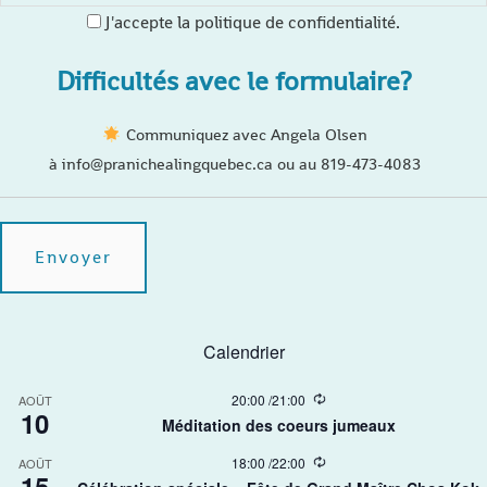
J'accepte la politique de confidentialité.
Difficultés avec le formulaire?
Communiquez avec Angela Olsen
à info@pranichealingquebec.ca ou au 819-473-4083
Calendrier
R
20:00
/
21:00
AOÛT
10
e
Méditation des coeurs jumeaux
c
u
R
18:00
/
22:00
AOÛT
r
15
e
r