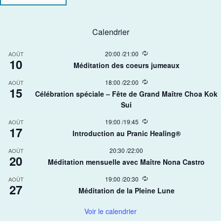
Calendrier
R
20:00
/
21:00
AOÛT
10
e
Méditation des coeurs jumeaux
c
u
R
18:00
/
22:00
AOÛT
r
15
e
r
Célébration spéciale – Fête de Grand Maître Choa Kok
c
i
Sui​
u
n
r
g
r
R
19:00
/
19:45
AOÛT
17
i
e
Introduction au Pranic Healing®
n
c
g
u
20:30
/
22:00
AOÛT
r
20
r
Méditation mensuelle avec Maître Nona Castro
i
n
R
19:00
/
20:30
AOÛT
g
27
e
Méditation de la Pleine Lune
c
u
r
Voir le calendrier
r