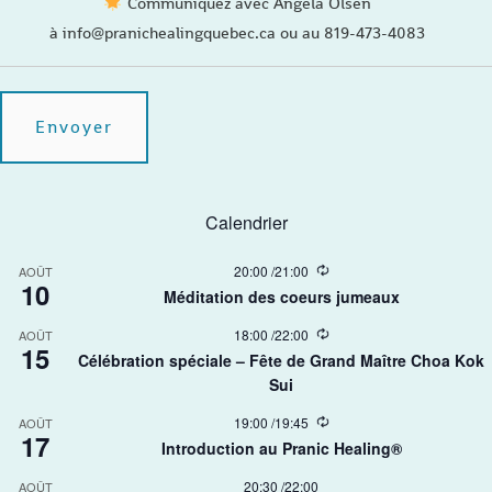
Communiquez avec Angela Olsen
à info@pranichealingquebec.ca ou au 819-473-4083
Calendrier
R
20:00
/
21:00
AOÛT
10
e
Méditation des coeurs jumeaux
c
u
R
18:00
/
22:00
AOÛT
r
15
e
r
Célébration spéciale – Fête de Grand Maître Choa Kok
c
i
Sui​
u
n
r
g
r
R
19:00
/
19:45
AOÛT
17
i
e
Introduction au Pranic Healing®
n
c
g
u
20:30
/
22:00
AOÛT
r