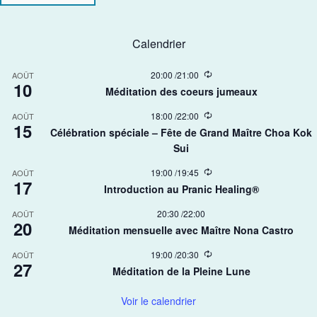
Calendrier
R
20:00
/
21:00
AOÛT
10
e
Méditation des coeurs jumeaux
c
u
R
18:00
/
22:00
AOÛT
r
15
e
r
Célébration spéciale – Fête de Grand Maître Choa Kok
c
i
Sui​
u
n
r
g
r
R
19:00
/
19:45
AOÛT
17
i
e
Introduction au Pranic Healing®
n
c
g
u
20:30
/
22:00
AOÛT
r
20
r
Méditation mensuelle avec Maître Nona Castro
i
n
R
19:00
/
20:30
AOÛT
g
27
e
Méditation de la Pleine Lune
c
u
r
Voir le calendrier
r