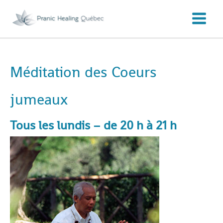
Aller
au
contenu
Méditation des Coeurs
jumeaux
Tous les lundis – de 20 h à 21 h