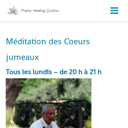
Aller
au
contenu
Méditation des Coeurs
jumeaux
Tous les lundis – de 20 h à 21 h