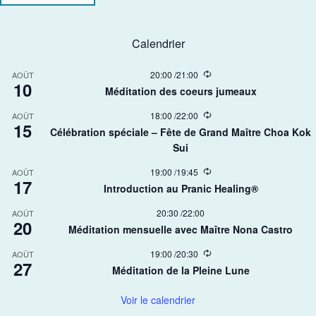
Calendrier
R
20:00
/
21:00
AOÛT
10
e
Méditation des coeurs jumeaux
c
u
R
18:00
/
22:00
AOÛT
r
15
e
r
Célébration spéciale – Fête de Grand Maître Choa Kok
c
i
Sui​
u
n
r
g
r
R
19:00
/
19:45
AOÛT
17
i
e
Introduction au Pranic Healing®
n
c
g
u
20:30
/
22:00
AOÛT
r
20
r
Méditation mensuelle avec Maître Nona Castro
i
n
R
19:00
/
20:30
AOÛT
g
27
e
Méditation de la Pleine Lune
c
u
r
Voir le calendrier
r