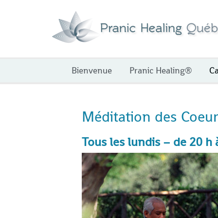
Aller
au
contenu
Bienvenue
Pranic Healing®
Ca
Méditation des Coeu
Tous les lundis – de 20 h 