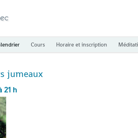
lendrier
Cours
Horaire et inscription
Méditat
rs jumeaux
à 21 h