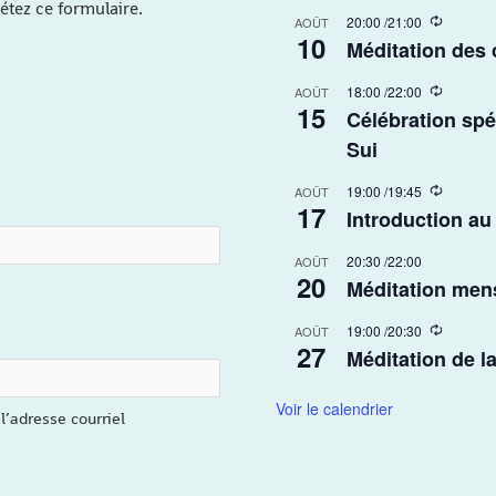
étez ce formulaire.
R
20:00
/
21:00
AOÛT
10
e
Méditation des
c
u
R
18:00
/
22:00
r
AOÛT
15
e
r
Célébration spé
c
i
u
Sui​
n
r
g
r
R
19:00
/
19:45
AOÛT
i
17
e
Introduction au
n
c
g
u
20:30
/
22:00
r
AOÛT
20
r
Méditation men
i
n
R
19:00
/
20:30
AOÛT
g
27
e
Méditation de l
c
u
r
Voir le calendrier
l’adresse courriel
r
i
n
g