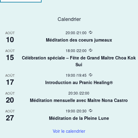
Calendrier
R
20:00
/
21:00
AOÛT
10
e
Méditation des coeurs jumeaux
c
u
R
18:00
/
22:00
AOÛT
r
15
e
r
Célébration spéciale – Fête de Grand Maître Choa Kok
c
i
Sui​
u
n
r
g
r
R
19:00
/
19:45
AOÛT
17
i
e
Introduction au Pranic Healing®
n
c
g
u
20:30
/
22:00
AOÛT
r
20
r
Méditation mensuelle avec Maître Nona Castro
i
n
R
19:00
/
20:30
AOÛT
g
27
e
Méditation de la Pleine Lune
c
u
r
Voir le calendrier
r