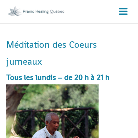
Aller
au
contenu
Méditation des Coeurs
jumeaux
Tous les lundis – de 20 h à 21 h