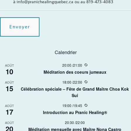
à info@pranichealingquebec.ca ou au 819-473-4083
Calendrier
R
20:00
/
21:00
AOÛT
10
e
Méditation des coeurs jumeaux
c
u
R
18:00
/
22:00
AOÛT
r
15
e
r
Célébration spéciale – Fête de Grand Maître Choa Kok
c
i
Sui​
u
n
r
g
r
R
19:00
/
19:45
AOÛT
17
i
e
Introduction au Pranic Healing®
n
c
g
u
20:30
/
22:00
AOÛT
r
20
r
Méditation mensuelle avec Maître Nona Castro