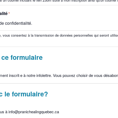
un courriel incluant le lien Zoom suite à mon inscription ainsi qu'un courriel 
lité
*
de confidentialité.
e, vous consentez à la transmission de données personnelles qui seront utili
 ce formulaire
nt inscrit·e à notre infolettre. Vous pouvez choisir de vous désabon
c le formulaire?
s à info@pranichealingquebec.ca