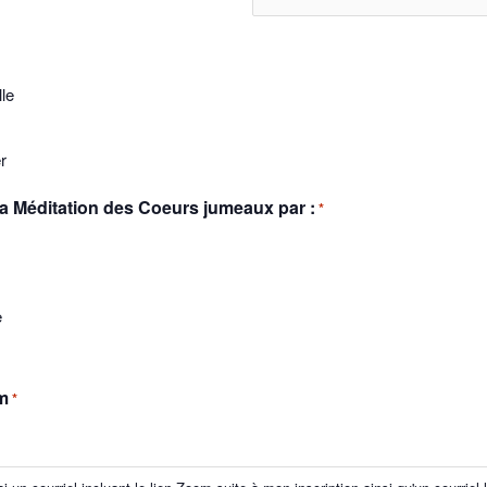
le
r
 la Méditation des Coeurs jumeaux par :
*
e
m
*