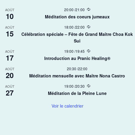
R
20:00
/
21:00
AOÛT
10
e
Méditation des coeurs jumeaux
c
u
R
18:00
/
22:00
AOÛT
r
15
e
r
Célébration spéciale – Fête de Grand Maître Choa Kok
c
i
Sui​
u
n
r
g
r
R
19:00
/
19:45
AOÛT
17
i
e
Introduction au Pranic Healing®
n
c
g
u
20:30
/
22:00
AOÛT
r
20
r
Méditation mensuelle avec Maître Nona Castro
i
n
R
19:00
/
20:30
AOÛT
g
27
e
Méditation de la Pleine Lune
c
u
r
Voir le calendrier
r
i
n
g