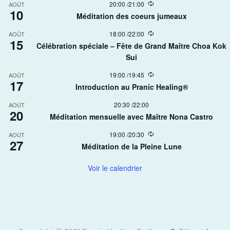
R
20:00
/
21:00
AOÛT
10
e
Méditation des coeurs jumeaux
c
u
R
18:00
/
22:00
AOÛT
r
15
e
r
Célébration spéciale – Fête de Grand Maître Choa Kok
c
i
Sui​
u
n
r
g
r
R
19:00
/
19:45
AOÛT
17
i
e
Introduction au Pranic Healing®
n
c
g
u
20:30
/
22:00
AOÛT
r
20
r
Méditation mensuelle avec Maître Nona Castro
i
n
R
19:00
/
20:30
AOÛT
g
27
e
Méditation de la Pleine Lune
c
u
r
Voir le calendrier
r
i
n
g