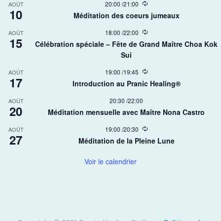
R
20:00
/
21:00
AOÛT
10
e
Méditation des coeurs jumeaux
c
u
R
18:00
/
22:00
AOÛT
r
15
e
r
Célébration spéciale – Fête de Grand Maître Choa Kok
c
i
Sui​
u
n
r
g
r
R
19:00
/
19:45
AOÛT
17
i
e
Introduction au Pranic Healing®
n
c
g
u
20:30
/
22:00
AOÛT
r
20
r
Méditation mensuelle avec Maître Nona Castro
i
n
R
19:00
/
20:30
AOÛT
g
27
e
Méditation de la Pleine Lune
c
u
r
Voir le calendrier
r
i
n
g