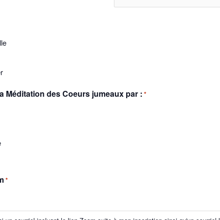
le
r
 la Méditation des Coeurs jumeaux par :
*
e
m
*