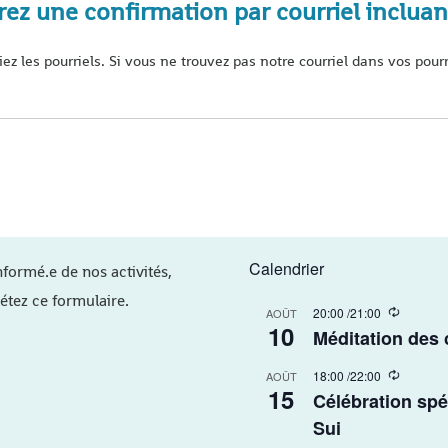
z une confirmation par courriel incluan
fiez les pourriels. Si vous ne trouvez pas notre courriel dans vos p
Calendrier
nformé.e de nos activités,
étez ce formulaire.
R
20:00
/
21:00
AOÛT
10
e
Méditation des
c
u
R
18:00
/
22:00
r
AOÛT
15
e
r
Célébration spé
c
i
u
Sui​
n
r
g