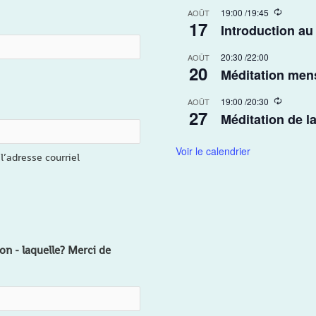
r
R
19:00
/
19:45
AOÛT
i
17
e
Introduction au
n
c
g
u
20:30
/
22:00
r
AOÛT
20
r
Méditation men
i
n
R
19:00
/
20:30
AOÛT
g
27
e
Méditation de l
c
u
r
Voir le calendrier
l’adresse courriel
r
i
n
g
on - laquelle? Merci de