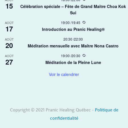
r
15
e
r
Célébration spéciale – Fête de Grand Maître Choa Kok
c
i
Sui​
u
n
r
g
r
R
19:00
/
19:45
AOÛT
17
i
e
Introduction au Pranic Healing®
n
c
g
u
20:30
/
22:00
AOÛT
r
20
r
Méditation mensuelle avec Maître Nona Castro
i
n
R
19:00
/
20:30
AOÛT
g
27
e
Méditation de la Pleine Lune
c
u
r
Voir le calendrier
r
i
n
g
Copyright © 2021 Pranic Healing Québec -
Politique de
confidentialité