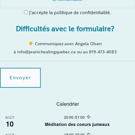
J'accepte la politique de confidentialité.
Difficultés avec le formulaire?
Communiquez avec Angela Olsen
à info@pranichealingquebec.ca ou au 819-473-4083
Calendrier
R
20:00
/
21:00
AOÛT
10
e
Méditation des coeurs jumeaux
c
u
R
18:00
/
22:00
AOÛT