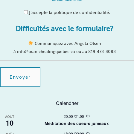
J'accepte la politique de confidentialité.
Difficultés avec le formulaire?
Communiquez avec Angela Olsen
à info@pranichealingquebec.ca ou au 819-473-4083
Calendrier
R
20:00
/
21:00
AOÛT
10
e
Méditation des coeurs jumeaux
c
u
R
18:00
/
22:00
AOÛT