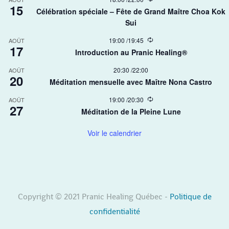
r
15
e
r
Célébration spéciale – Fête de Grand Maître Choa Kok
c
i
Sui​
u
n
r
g
r
R
19:00
/
19:45
AOÛT
17
i
e
Introduction au Pranic Healing®
n
c
g
u
20:30
/
22:00
AOÛT
r
20
r
Méditation mensuelle avec Maître Nona Castro
i
n
R
19:00
/
20:30
AOÛT
g
27
e
Méditation de la Pleine Lune
c
u
r
Voir le calendrier
r
i
n
g
Copyright © 2021 Pranic Healing Québec -
Politique de
confidentialité