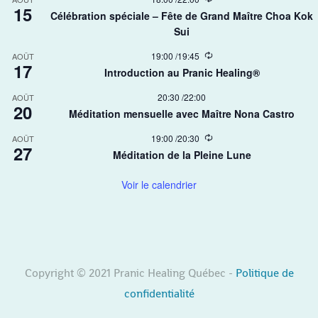
r
15
e
r
Célébration spéciale – Fête de Grand Maître Choa Kok
c
i
Sui​
u
n
r
g
r
R
19:00
/
19:45
AOÛT
17
i
e
Introduction au Pranic Healing®
n
c
g
u
20:30
/
22:00
AOÛT
r
20
r
Méditation mensuelle avec Maître Nona Castro
i
n
R
19:00
/
20:30
AOÛT
g
27
e
Méditation de la Pleine Lune
c
u
r
Voir le calendrier
r
i
n
g
Copyright © 2021 Pranic Healing Québec -
Politique de
confidentialité