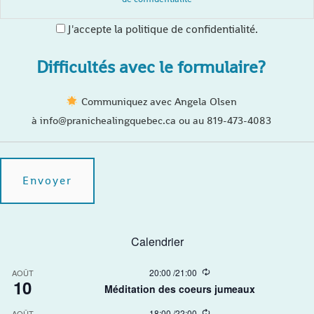
J'accepte la politique de confidentialité.
Difficultés avec le formulaire?
Communiquez avec Angela Olsen
à info@pranichealingquebec.ca ou au 819-473-4083
Calendrier
R
20:00
/
21:00
AOÛT
10
e
Méditation des coeurs jumeaux
c
u
R
18:00
/
22:00
AOÛT