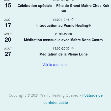
r
15
e
r
Célébration spéciale – Fête de Grand Maître Choa Kok
c
i
Sui​
u
n
r
g
r
R
19:00
/
19:45
AOÛT
17
i
e
Introduction au Pranic Healing®
n
c
g
u
20:30
/
22:00
AOÛT
r
20
r
Méditation mensuelle avec Maître Nona Castro
i
n
R
19:00
/
20:30
AOÛT
g
27
e
Méditation de la Pleine Lune
c
u
r
Voir le calendrier
r
i
n
g
Copyright © 2021 Pranic Healing Québec -
Politique de
confidentialité