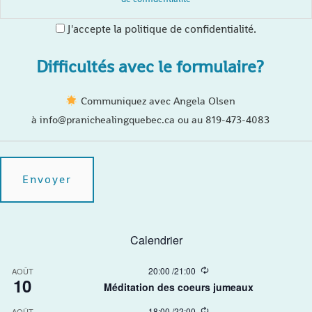
J'accepte la politique de confidentialité.
Difficultés avec le formulaire?
Communiquez avec Angela Olsen
à info@pranichealingquebec.ca ou au 819-473-4083
Calendrier
R
20:00
/
21:00
AOÛT
10
e
Méditation des coeurs jumeaux
c
u
R
18:00
/
22:00
AOÛT