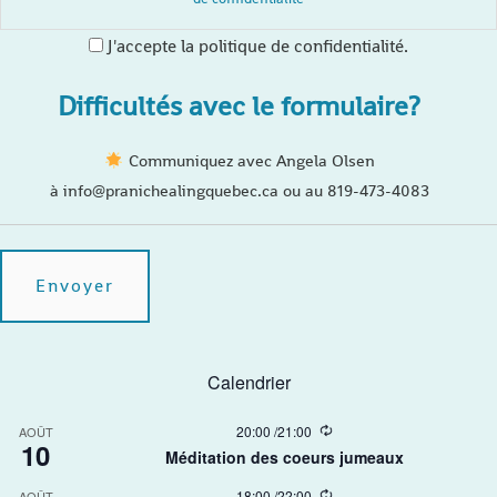
J'accepte la politique de confidentialité.
Difficultés avec le formulaire?
Communiquez avec Angela Olsen
à info@pranichealingquebec.ca ou au 819-473-4083
Calendrier
R
20:00
/
21:00
AOÛT
10
e
Méditation des coeurs jumeaux
c
u
R
18:00
/
22:00
AOÛT