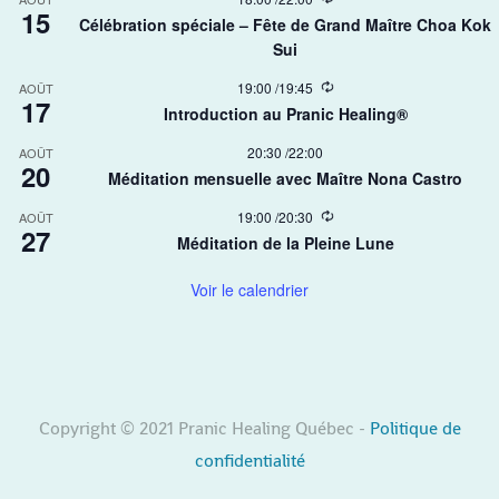
r
15
e
r
Célébration spéciale – Fête de Grand Maître Choa Kok
c
i
Sui​
u
n
r
g
r
R
19:00
/
19:45
AOÛT
17
i
e
Introduction au Pranic Healing®
n
c
g
u
20:30
/
22:00
AOÛT
r
20
r
Méditation mensuelle avec Maître Nona Castro
i
n
R
19:00
/
20:30
AOÛT
g
27
e
Méditation de la Pleine Lune
c
u
r
Voir le calendrier
r
i
n
g
Copyright © 2021 Pranic Healing Québec -
Politique de
confidentialité