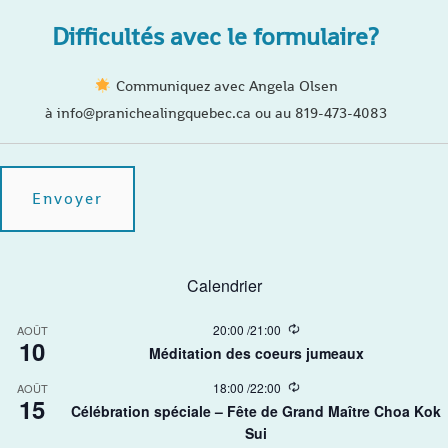
Difficultés avec le formulaire?
Communiquez avec Angela Olsen
à info@pranichealingquebec.ca ou au 819-473-4083
Calendrier
R
20:00
/
21:00
AOÛT
10
e
Méditation des coeurs jumeaux
c
u
R
18:00
/
22:00
AOÛT
r
15
e
r
Célébration spéciale – Fête de Grand Maître Choa Kok
c
i
Sui​
u
n