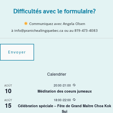
Difficultés avec le formulaire?
Communiquez avec Angela Olsen
à info@pranichealingquebec.ca ou au 819-473-4083
Calendrier
R
20:00
/
21:00
AOÛT
10
e
Méditation des coeurs jumeaux
c
u
R
18:00
/
22:00
AOÛT
r
15
e
r
Célébration spéciale – Fête de Grand Maître Choa Kok
c
i
Sui​
u