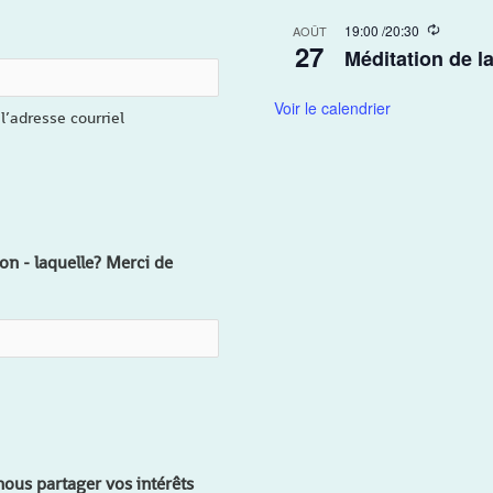
n
R
19:00
/
20:30
AOÛT
g
27
e
Méditation de l
c
u
r
Voir le calendrier
l’adresse courriel
r
i
n
g
on - laquelle? Merci de
ous partager vos intérêts