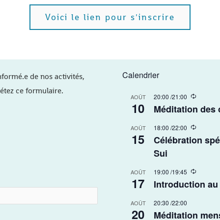
Voici le lien pour s'inscrire
Calendrier
nformé.e de nos activités,
étez ce formulaire.
R
20:00
/
21:00
AOÛT
10
e
Méditation des
c
u
R
18:00
/
22:00
r
AOÛT
15
e
r
Célébration spé
c
i
u
Sui​
n
r
g
r
R
19:00
/
19:45
AOÛT
i
17
e
Introduction au
n
c
g
u
20:30
/
22:00
r
AOÛT
20
r
Méditation men
i