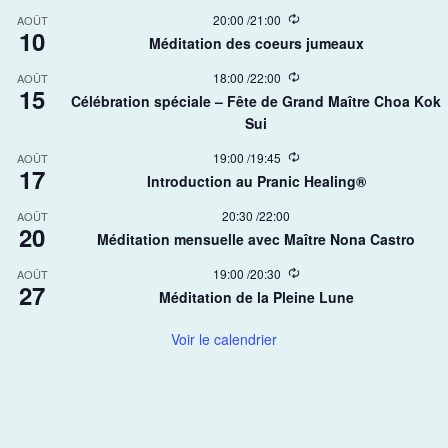
R
20:00
/
21:00
AOÛT
10
e
Méditation des coeurs jumeaux
c
u
R
18:00
/
22:00
AOÛT
r
15
e
r
Célébration spéciale – Fête de Grand Maître Choa Kok
c
i
Sui​
u
n
r
g
r
R
19:00
/
19:45
AOÛT
17
i
e
Introduction au Pranic Healing®
n
c
g
u
20:30
/
22:00
AOÛT
r
20
r
Méditation mensuelle avec Maître Nona Castro
i
n
R
19:00
/
20:30
AOÛT
g
27
e
Méditation de la Pleine Lune
c
u
r
Voir le calendrier
r
i
n
g