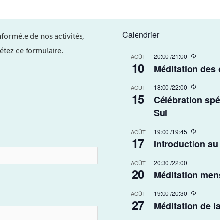
Calendrier
nformé.e de nos activités,
étez ce formulaire.
R
20:00
/
21:00
AOÛT
10
e
Méditation des
c
u
R
18:00
/
22:00
r
AOÛT
15
e
r
Célébration spé
c
i
u
Sui​
n
r
g
r
R
19:00
/
19:45
AOÛT
i
17
e
Introduction au
n
c
g
u
20:30
/
22:00
r
AOÛT
20
r
Méditation men
i
n
R
19:00
/
20:30
AOÛT
g
27
e
Méditation de l
c
u