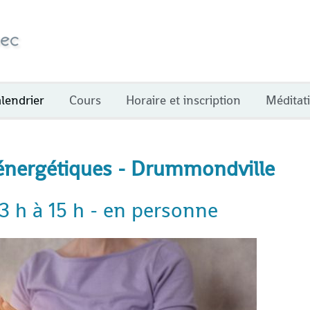
lendrier
Cours
Horaire et inscription
Méditat
 énergétiques - Drummondville
13 h à 15 h - en personne