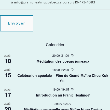
à info@pranichealingquebec.ca ou au 819-473-4083
Calendrier
R
20:00
/
21:00
AOÛT
10
e
Méditation des coeurs jumeaux
c
u
R
18:00
/
22:00
AOÛT
r
15
e
r
Célébration spéciale – Fête de Grand Maître Choa Kok
c
i
Sui​
u
n
r
g
r
R
19:00
/
19:45
AOÛT
17
i
e
Introduction au Pranic Healing®
n
c
g
u
20:30
/
22:00
AOÛT
r
20
r
Méditation mensuelle avec Maître Nona Castro