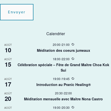
Calendrier
R
20:00
/
21:00
AOÛT
10
e
Méditation des coeurs jumeaux
c
u
R
18:00
/
22:00
AOÛT
r
15
e
r
Célébration spéciale – Fête de Grand Maître Choa Kok
c
i
Sui​
u
n
r
g
r
R
19:00
/
19:45
AOÛT
17
i
e
Introduction au Pranic Healing®
n
c
g
u
20:30
/
22:00
AOÛT
r
20
r
Méditation mensuelle avec Maître Nona Castro
i
n
R
19:00
/
20:30
AOÛT
g