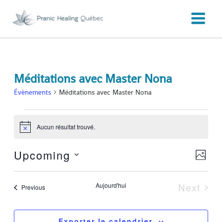
Aller
au
contenu
Méditations avec Master Nona
Évènements
Évènements
Méditations avec Master Nona
Aucun résultat trouvé.
Notice
Upcoming
Évè
Vie
Photo
Select
Vie
List
Navi
date.
Aujourd'hui
Next
Évènements
Previous
Évène
Nav
of
Exporter le calendrier