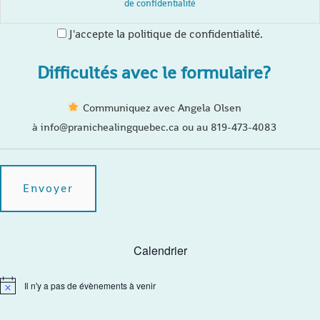
de confidentialité
J'accepte la politique de confidentialité.
Difficultés avec le formulaire?
Communiquez avec Angela Olsen
à info@pranichealingquebec.ca ou au 819-473-4083
Calendrier
Il n'y a pas de évènements à venir
N
o
t