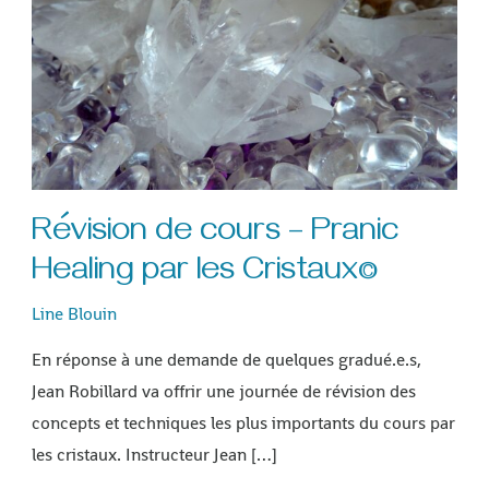
Pranic
Healing
par
les
Cristaux©
Révision de cours – Pranic
Healing par les Cristaux©
Line Blouin
En réponse à une demande de quelques gradué.e.s,
Jean Robillard va offrir une journée de révision des
concepts et techniques les plus importants du cours par
les cristaux. Instructeur Jean […]