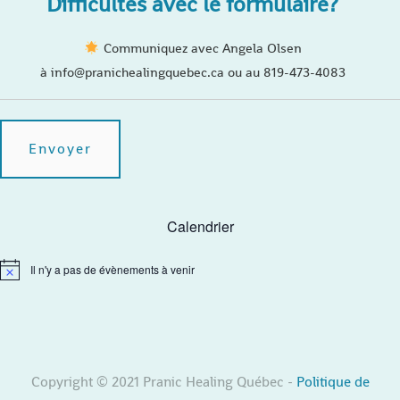
Difficultés avec le formulaire?
Communiquez avec Angela Olsen
à info@pranichealingquebec.ca ou au 819-473-4083
Calendrier
Il n'y a pas de évènements à venir
N
o
t
i
c
e
Copyright © 2021 Pranic Healing Québec -
Politique de