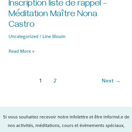
Inscription liste de rappel –
Inscription
liste
Méditation Maître Nona
de
Castro
rappel
Uncategorized
/
Line Blouin
–
Méditation
Read More »
Maître
Nona
Castro
1
2
Next
→
Si vous souhaitez recevoir notre infolettre et être informé.e de
nos activités, méditations, cours et évènements spéciaux,