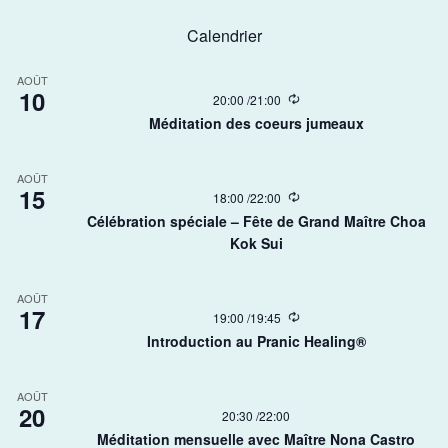
Calendrier
AOÛT
10
R
20:00
/
21:00
e
Méditation des coeurs jumeaux
c
u
r
AOÛT
r
15
i
R
18:00
/
22:00
n
e
Célébration spéciale – Fête de Grand Maître Choa
g
c
Kok Sui​
u
r
r
i
AOÛT
n
17
R
19:00
/
19:45
g
e
Introduction au Pranic Healing®
c
u
r
AOÛT
r
20
i
20:30
/
22:00
n
Méditation mensuelle avec Maître Nona Castro
g