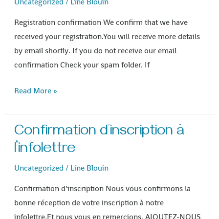
Uncategorized
/
Line Blouin
Registration confirmation We confirm that we have
received your registration.You will receive more details
by email shortly. If you do not receive our email
confirmation Check your spam folder. If
Read More »
Confirmation d’inscription à
Confirmation
d’inscription
l’infolettre
à
Uncategorized
/
Line Blouin
l’infolettre
Confirmation d’inscription Nous vous confirmons la
bonne réception de votre inscription à notre
infolettre.Et nous vous en remercions. AJOUTEZ-NOUS