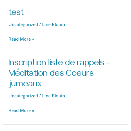
test
test
Uncategorized
/
Line Blouin
Read More »
Inscription liste de rappels –
Inscription
liste
Méditation des Coeurs
de
jumeaux
rappels
Uncategorized
/
Line Blouin
–
Méditation
Read More »
des
Coeurs
jumeaux